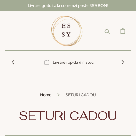
SALT LA
Livrare gratuita la comenzi peste 399 RON!
CONȚINUT
COȘ
Livrare rapida din stoc
Home
SETURI CADOU
Colecție:
SETURI CADOU