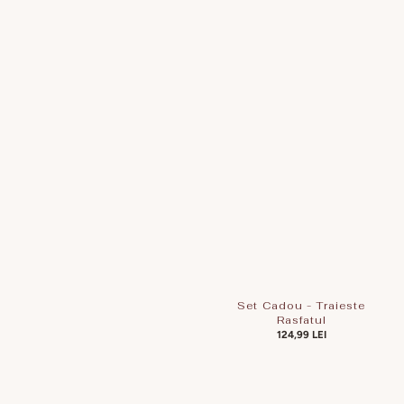
Set Cadou - Traieste
Rasfatul
PREȚ
124,99 LEI
OBIȘNUIT