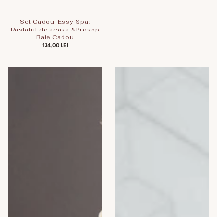
Set Cadou-Essy Spa:
Rasfatul de acasa &Prosop
Baie Cadou
PREȚ
134,00 LEI
OBIȘNUIT
Set
Set
Apa
Lapte
de
demachiant
gura
+
+
crema
Balsam
maini
de
+
buze
sapun
+
cimbrisor
sapun
100
scortisoara
g