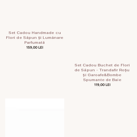
Set Cadou Handmade cu
Flori de Săpun și Lumânare
Parfumată
PREȚ
159,00 LEI
OBIȘNUIT
Set Cadou Buchet de Flori
de Săpun - Trandafir Roșu
și Garoafe&Bombe
Spumante de Baie
PREȚ
119,00 LEI
OBIȘNUIT
Set
Cadou
Buchet
de
Flori