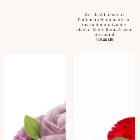
Set de 3 Lumanari
Parfumate Handmade-cu
tavita decorativa din
ciment-Miors floral & lemn
de santal
PREȚ
149,00 LEI
OBIȘNUIT
Set
Set
Cadou
Cadou
Handmade
Buchet
cu
de
Flori
Flori
de
de
Săpun
Săpun
și
-
Lumânare
Trandafir
Parfumată
Roșu