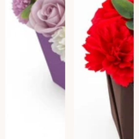
și
Garoafe&Bombe
Spumante
de
Baie