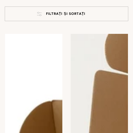
FILTRAȚI ȘI SORTAȚI
Set
Set
Cadou-
Cadou
Essy
-
Spa:
Traieste
Rasfatul
Rasfatul
de
acasa
&Prosop
Baie
Cadou