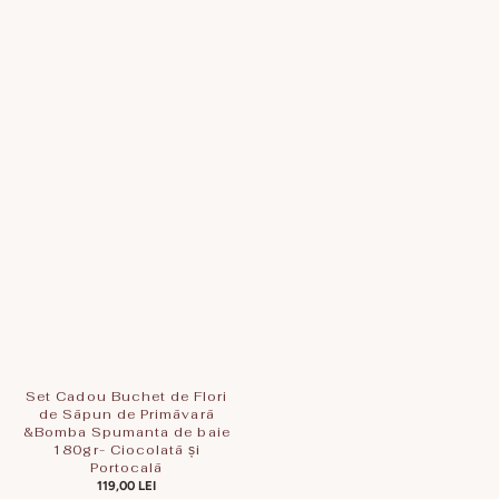
Set Cadou Buchet de Flori
de Săpun de Primăvară
&Bomba Spumanta de baie
180gr- Ciocolată și
Portocală
PREȚ
119,00 LEI