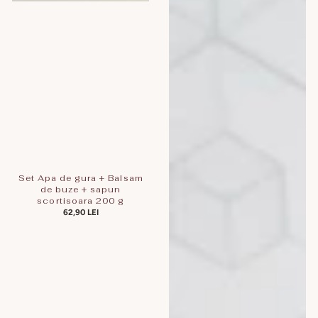
Set Apa de gura + Balsam
de buze + sapun
scortisoara 200 g
PREȚ
62,90 LEI
OBIȘNUIT