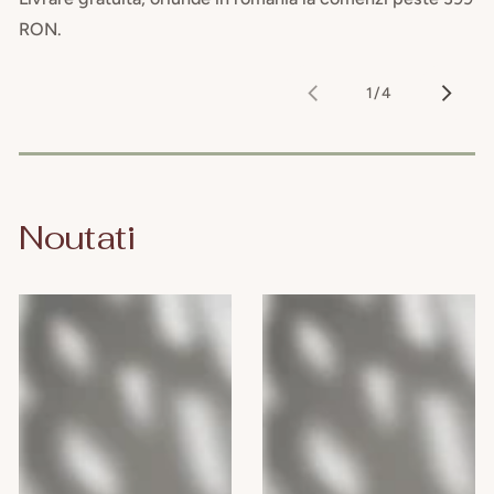
RON.
1
/
4
din
Noutati
Camomilla
Camomilla
BLU
BLU
Gel
ENERGY
intim
MAN,
DEO
300
FRESH,
ml
300