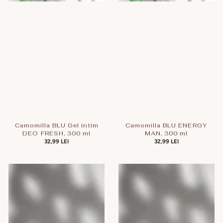
Camomilla BLU Gel intim
Camomilla BLU ENERGY
DEO FRESH, 300 ml
MAN, 300 ml
PREȚ
32,99 LEI
PREȚ
32,99 LEI
OBIȘNUIT
OBIȘNUIT
Camomilla
Camomilla
BLU
BLU
Gel
Gel
intim
intim