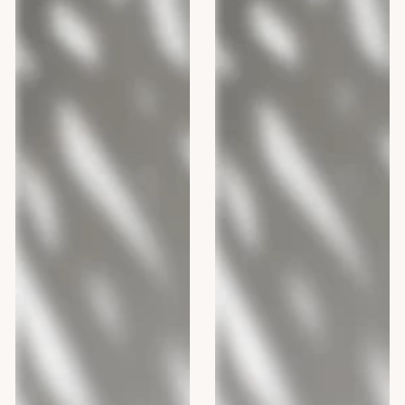
TROPICAL
Cotton
PAPAYA,
Flower,
300
300
ml
ml