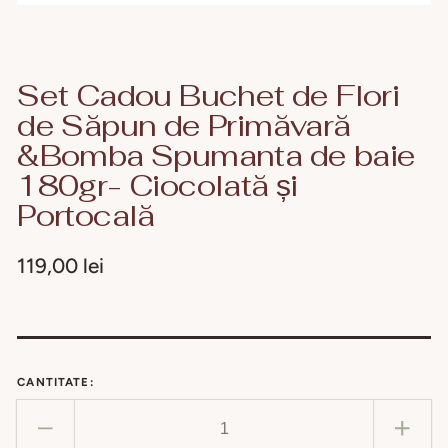
Set Cadou Buchet de Flori
de Săpun de Primăvară
&Bomba Spumanta de baie
180gr- Ciocolată și
Portocală
Preț
119,00 lei
obișnuit
CANTITATE:
Reduceți
Creșt