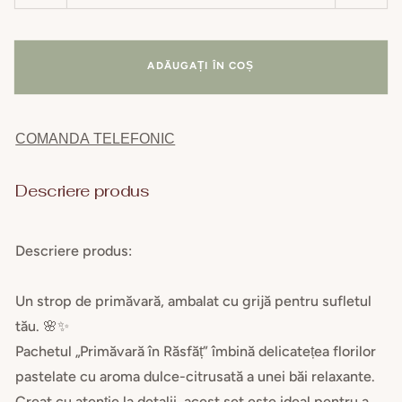
cantitatea
cant
pentru
pent
Set
Set
ADĂUGAȚI ÎN COȘ
Cadou
Cad
Buchet
Buch
de
de
COMANDA TELEFONIC
Flori
Flori
de
de
Săpun
Săp
Descriere produs
de
de
Primăvară
Prim
&amp;Bomba
&am
Descriere produs:
Spumanta
Spu
de
de
Un strop de primăvară, ambalat cu grijă pentru sufletul
baie
baie
tău. 🌸✨
180gr-
180g
Pachetul „Primăvară în Răsfăț” îmbină delicatețea florilor
Ciocolată
Cioc
pastelate cu aroma dulce-citrusată a unei băi relaxante.
și
și
Portocală
Port
Creat cu atenție la detalii, acest set este ideal pentru a