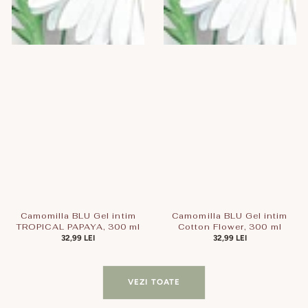
Camomilla BLU Gel intim
Camomilla BLU Gel intim
TROPICAL PAPAYA, 300 ml
Cotton Flower, 300 ml
PREȚ
32,99 LEI
PREȚ
32,99 LEI
OBIȘNUIT
OBIȘNUIT
VEZI TOATE