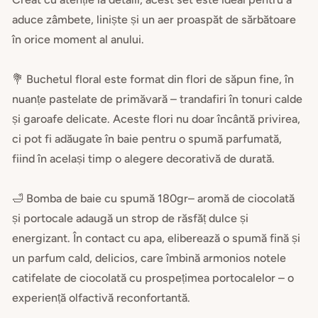
aduce zâmbete, liniște și un aer proaspăt de sărbătoare
în orice moment al anului.
💐 Buchetul floral este format din flori de săpun fine, în
nuanțe pastelate de primăvară – trandafiri în tonuri calde
și garoafe delicate. Aceste flori nu doar încântă privirea,
ci pot fi adăugate în baie pentru o spumă parfumată,
fiind în același timp o alegere decorativă de durată.
🛁 Bomba de baie cu spumă 180gr– aromă de ciocolată
și portocale adaugă un strop de răsfăț dulce și
energizant. În contact cu apa, eliberează o spumă fină și
un parfum cald, delicios, care îmbină armonios notele
catifelate de ciocolată cu prospețimea portocalelor – o
experiență olfactivă reconfortantă.