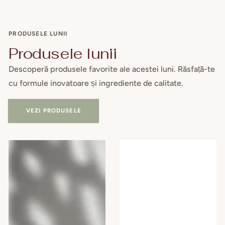
PRODUSELE LUNII
Produsele lunii
Descoperă produsele favorite ale acestei luni. Răsfață-te
cu formule inovatoare și ingrediente de calitate.
VEZI PRODUSELE
Camomilla
Set
BLU
Cadou-
Gel
Essy
intim
Spa:
TROPICAL
Rasfatul
PAPAYA,
de