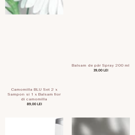
Balsam de păr Spray 200 ml
PREȚ
39,00 LEI
OBIȘNUIT
Camomilla BLU Set 2 x
Sampon si 1 x Balsam fior
di camomilla
PREȚ
89,00 LEI
OBIȘNUIT
Șampon
Camomilla
si
BLU