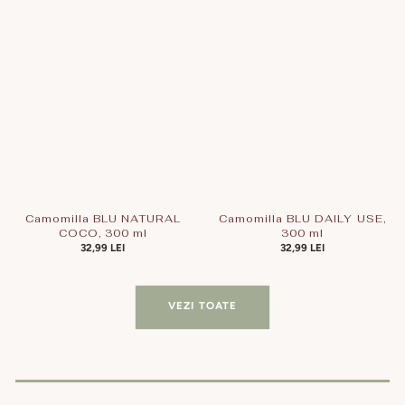
Camomilla BLU NATURAL
Camomilla BLU DAILY USE,
COCO, 300 ml
300 ml
PREȚ
32,99 LEI
PREȚ
32,99 LEI
OBIȘNUIT
OBIȘNUIT
VEZI TOATE