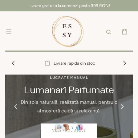
SALT LA
Livrare gratuita la comenzi peste 399 RON!
CONȚINUT
COȘ
Livrare rapida din stoc
LUCRATE MANUAL
Lumanari Parfumate
Din soia naturală, realizată manual, pentru o
atmosferă caldă și relaxantă.
VEZI PRODUSELE