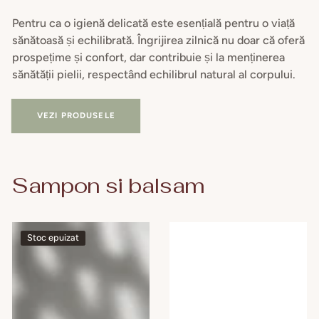
Pentru ca o igienă delicată este esențială pentru o viață
sănătoasă și echilibrată. Îngrijirea zilnică nu doar că oferă
prospețime și confort, dar contribuie și la menținerea
sănătății pielii, respectând echilibrul natural al corpului.
VEZI PRODUSELE
Sampon si balsam
Camomilla
Balsam
Stoc epuizat
BLU
de
Set
păr
2
Spray
x
200