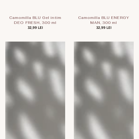
Camomilla BLU Gel intim
Camomilla BLU ENERGY
DEO FRESH, 300 ml
MAN, 300 ml
PREȚ
32,99 LEI
PREȚ
32,99 LEI
OBIȘNUIT
OBIȘNUIT
Camomilla
Camomilla
BLU
BLU
Gel
Gel
intim
intim
TROPICAL
Cotton
PAPAYA,
Flower,
300
300
ml
ml