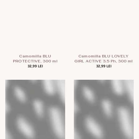
Camomilla BLU
Camomilla BLU LOVELY
PROTECTIVE, 300 ml
GIRL ACTIVE 3.5 Ph, 300 ml
PREȚ
32,99 LEI
PREȚ
32,99 LEI
OBIȘNUIT
OBIȘNUIT
Camomilla
Camomilla
BLU
BLU
NATURAL
DAILY
COCO,
USE,
300
300
ml
ml