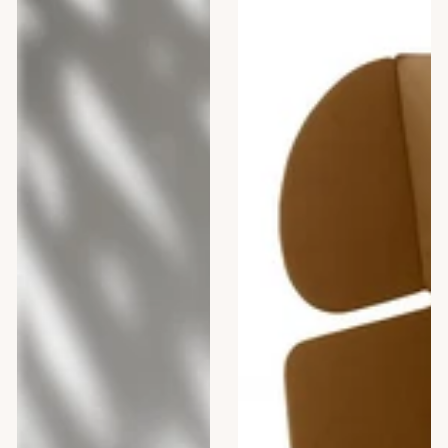
300
acasa
ml
&Prosop
Baie
Cadou