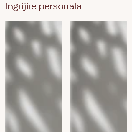
Ingrijire personala
Camomilla
Camomilla
BLU
BLU
Gel
ENERGY
intim
MAN,
DEO
300
FRESH,
ml
300
ml