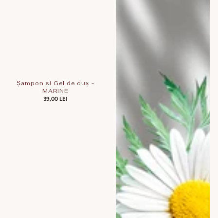
Șampon si Gel de duș -
MARINE
PREȚ
39,00 LEI
OBIȘNUIT