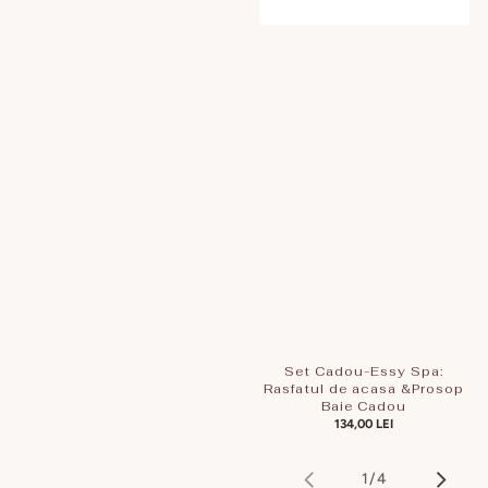
Set Cadou-Essy Spa:
Rasfatul de acasa &Prosop
Baie Cadou
PREȚ
134,00 LEI
OBIȘNUIT
1
/
4