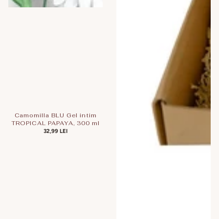
Camomilla BLU Gel intim
TROPICAL PAPAYA, 300 ml
PREȚ
32,99 LEI
OBIȘNUIT