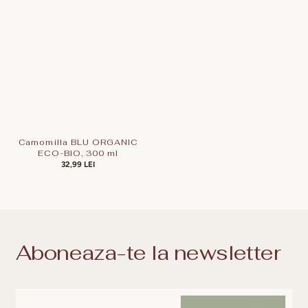
Camomilla BLU ORGANIC
ECO-BIO, 300 ml
PREȚ
32,99 LEI
OBIȘNUIT
Aboneaza-te la newsletter