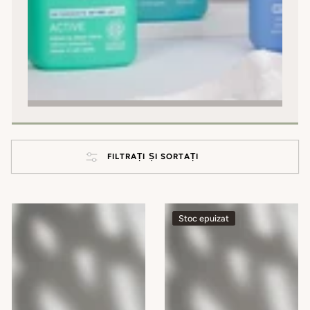
FILTRAȚI ȘI SORTAȚI
Camomilla
Camomilla
Stoc epuizat
BLU
BLU
Gel
Gel
intim
intim
DEO
fior
FRESH,
di