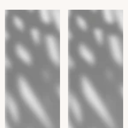
OBIȘNUIT
OBIȘNUIT
Camomilla
Camomilla
BLU
BLU
LOVELY
NATURAL
GIRL
COCO,
ACTIVE
300
3.5
ml
Ph,
300
ml