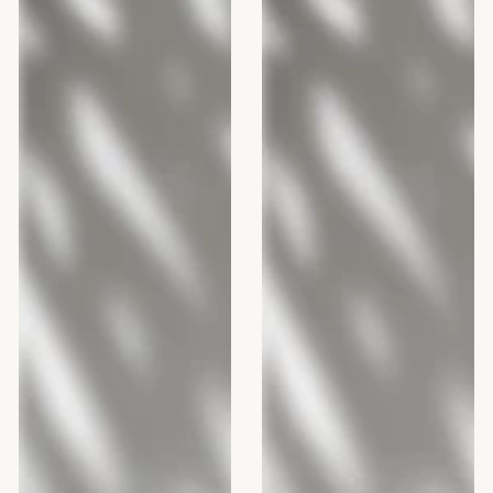
300
camomilla,
ml
300ml