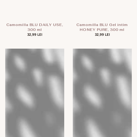
Camomilla BLU DAILY USE,
Camomilla BLU Gel intim
300 ml
HONEY PURE, 300 ml
PREȚ
32,99 LEI
PREȚ
32,99 LEI
OBIȘNUIT
OBIȘNUIT
Camomilla
Camomilla
BLU
BLU
DEFENCE,
LOVELY
300
GIRL
ml
5.5
Ph,
300
ml