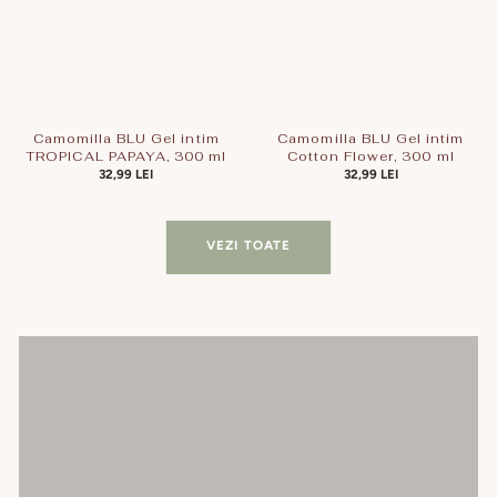
Camomilla BLU Gel intim
Camomilla BLU Gel intim
TROPICAL PAPAYA, 300 ml
Cotton Flower, 300 ml
PREȚ
32,99 LEI
PREȚ
32,99 LEI
OBIȘNUIT
OBIȘNUIT
VEZI TOATE