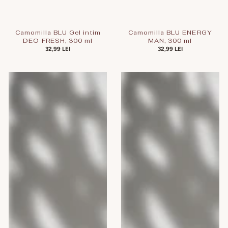
Camomilla BLU Gel intim
Camomilla BLU ENERGY
DEO FRESH, 300 ml
MAN, 300 ml
PREȚ
32,99 LEI
PREȚ
32,99 LEI
OBIȘNUIT
OBIȘNUIT
Camomilla
Camomilla
BLU
BLU
Gel
Gel
intim
intim
TROPICAL
Cotton
PAPAYA,
Flower,
300
300
ml
ml