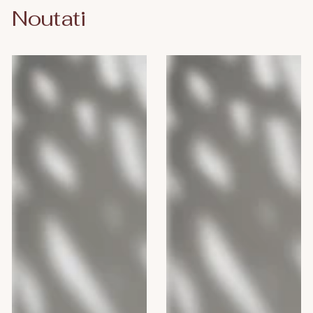
Noutati
Camomilla
Camomilla
BLU
BLU
Gel
ENERGY
intim
MAN,
DEO
300
FRESH,
ml
300
ml