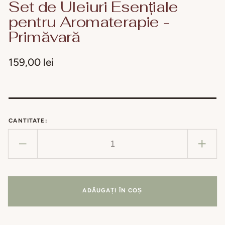
Set de Uleiuri Esențiale
pentru Aromaterapie -
Primăvară
Preț
159,00 lei
obișnuit
CANTITATE:
Reduceți
Creșt
cantitatea
cant
pentru
pent
Set
Set
ADĂUGAȚI ÎN COȘ
de
de
Uleiuri
Uleiu
Esențiale
Esen