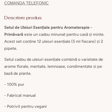
COMANDA TELEFONIC
pentru
pent
Aromaterapie
Arom
-
-
Descriere produs
Primăvară
Prim
Setul de Uleiuri Esențiale pentru Aromaterapie -
Primăvară
este un cadou minunat pentru casă și minte.
Acest set conține 12 uleiuri esențiale (5 ml fiecare) și 2
pipete.
Setul cadou de uleiuri esențiale combină o varietate de
arome florale, mentate, lemnoase, condimentate și pe
bază de plante.
- 100% pur
- Fabricat manual
- Potrivit pentru vegani