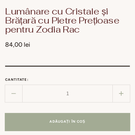
Lumânare cu Cristale și
Brățară cu Pietre Prețioase
pentru Zodia Rac
Preț
84,00 lei
obișnuit
CANTITATE:
Reduceți
Creșt
cantitatea
cant
pentru
pent
Lumânare
Lum
ADĂUGAȚI ÎN COȘ
cu
cu
Cristale
Crist