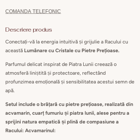
și
și
COMANDA TELEFONIC
Brățară
Brăț
cu
cu
Pietre
Pietr
Descriere produs
Prețioase
Preț
Conectați-vă la energia intuitivă și grijulie a Racului cu
pentru
pent
Zodia
Zodi
această
Lumânare cu Cristale cu Pietre Prețioase.
Rac
Rac
Parfumul delicat inspirat de Piatra Lunii creează o
atmosferă liniștită și protectoare, reflectând
profunzimea emoțională și sensibilitatea acestui semn de
apă.
Setul include o brățară cu pietre prețioase, realizată din
acvamarin, cuarț fumuriu și piatra lunii, alese pentru a
sprijini natura empatică și plină de compasiune a
Racului: Acvamarinul: