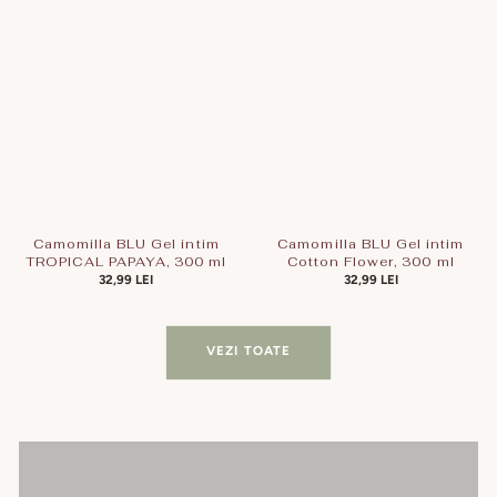
Camomilla BLU Gel intim
Camomilla BLU Gel intim
TROPICAL PAPAYA, 300 ml
Cotton Flower, 300 ml
PREȚ
32,99 LEI
PREȚ
32,99 LEI
OBIȘNUIT
OBIȘNUIT
VEZI TOATE