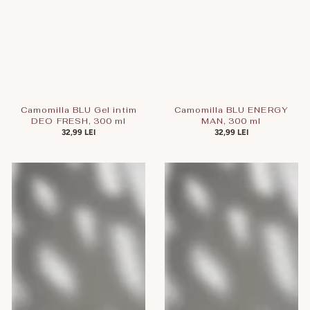
Camomilla BLU Gel intim
Camomilla BLU ENERGY
DEO FRESH, 300 ml
MAN, 300 ml
PREȚ
32,99 LEI
PREȚ
32,99 LEI
OBIȘNUIT
OBIȘNUIT
Camomilla
Camomilla
BLU
BLU
Gel
Gel
intim
intim
TROPICAL
Cotton
PAPAYA,
Flower,
300
300
ml
ml