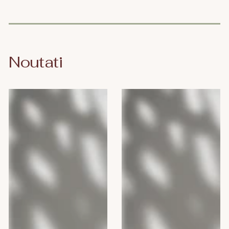
din
Noutati
Camomilla
Camomilla
BLU
BLU
Gel
ENERGY
intim
MAN,
DEO
300
FRESH,
ml
300
ml