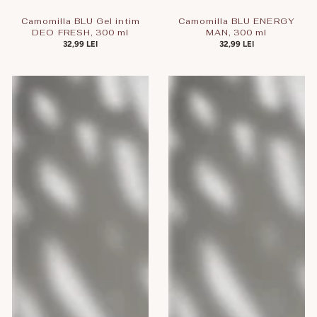
Camomilla BLU Gel intim
Camomilla BLU ENERGY
DEO FRESH, 300 ml
MAN, 300 ml
PREȚ
32,99 LEI
PREȚ
32,99 LEI
OBIȘNUIT
OBIȘNUIT
Camomilla
Camomilla
BLU
BLU
Gel
Gel
intim
intim
TROPICAL
Cotton
PAPAYA,
Flower,
300
300
ml
ml