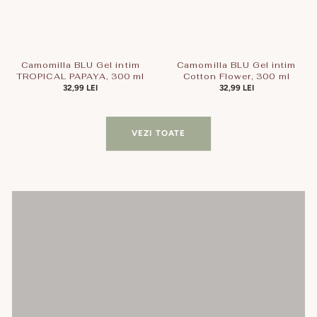
Camomilla BLU Gel intim
Camomilla BLU Gel intim
TROPICAL PAPAYA, 300 ml
Cotton Flower, 300 ml
PREȚ
32,99 LEI
PREȚ
32,99 LEI
OBIȘNUIT
OBIȘNUIT
VEZI TOATE