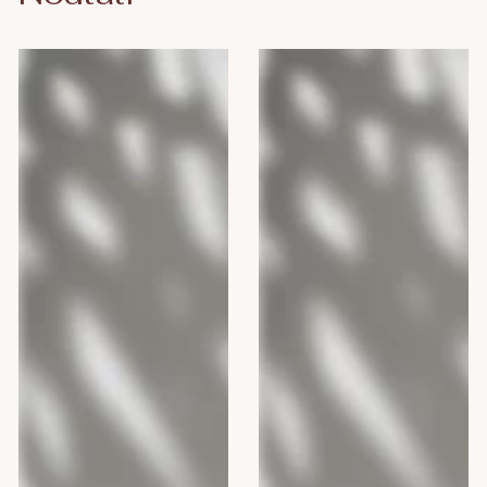
Camomilla
Camomilla
BLU
BLU
Gel
ENERGY
intim
MAN,
DEO
300
FRESH,
ml
300
ml