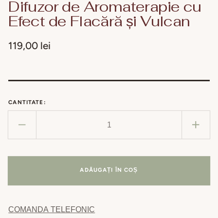
Difuzor de Aromaterapie cu
Efect de Flacără și Vulcan
Preț
119,00 lei
obișnuit
CANTITATE:
Reduceți
Creșt
cantitatea
cant
pentru
pent
Difuzor
Difu
ADĂUGAȚI ÎN COȘ
de
de
Aromaterapie
Arom
cu
cu
COMANDA TELEFONIC
Efect
Efec