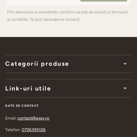
Prin abonarea la newsletter confirmi ca esti de acord cu termenii
si conditiile. Te poti deazabona oricand.
Categorii produse
Link-uri utile
DATE DE CONTACT
Email:
contact@essy.ro
Telefon:
0726395126