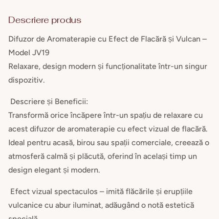
de
de
Flacără
Flac
Descriere produs
și
și
Difuzor de Aromaterapie cu Efect de Flacără și Vulcan –
Vulcan
Vulc
Model JV19
Relaxare, design modern și funcționalitate într-un singur
dispozitiv.
Descriere și Beneficii:
Transformă orice încăpere într-un spațiu de relaxare cu
acest difuzor de aromaterapie cu efect vizual de flacără.
Ideal pentru acasă, birou sau spații comerciale, creează o
atmosferă calmă și plăcută, oferind în același timp un
design elegant și modern.
Efect vizual spectaculos – imită flăcările și erupțiile
vulcanice cu abur iluminat, adăugând o notă estetică
specială.