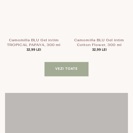
Camomilla BLU Gel intim
Camomilla BLU Gel intim
TROPICAL PAPAYA, 300 ml
Cotton Flower, 300 ml
PREȚ
32,99 LEI
PREȚ
32,99 LEI
OBIȘNUIT
OBIȘNUIT
VEZI TOATE