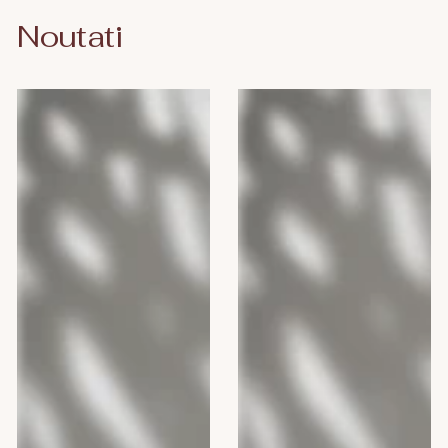
Noutati
Camomilla
Camomilla
BLU
BLU
Gel
ENERGY
intim
MAN,
DEO
300
FRESH,
ml
300
ml