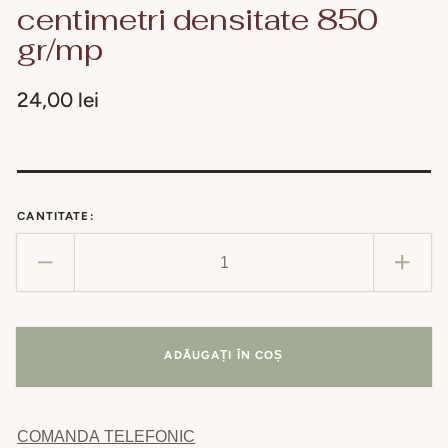
centimetri densitate 850
gr/mp
Preț
24,00 lei
obișnuit
CANTITATE:
Reduceți
Creșt
cantitatea
cant
pentru
pent
Covoras
Covo
ADĂUGAȚI ÎN COȘ
Baie
Baie
50
50
x
x
COMANDA TELEFONIC
70
70