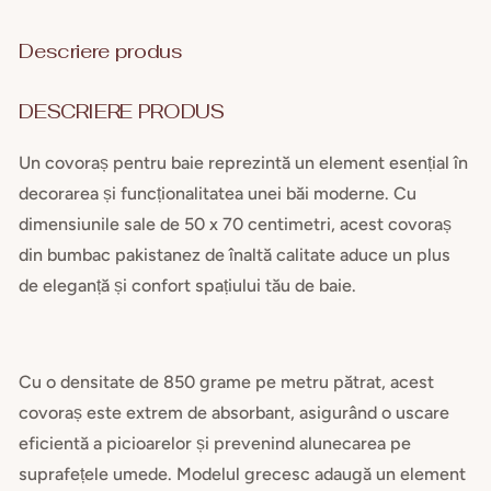
centimetri
cent
densitate
dens
Descriere produs
850
850
gr/mp
gr/m
DESCRIERE PRODUS
Un covoraș pentru baie reprezintă un element esențial în
decorarea și funcționalitatea unei băi moderne. Cu
dimensiunile sale de 50 x 70 centimetri, acest covoraș
din bumbac pakistanez de înaltă calitate aduce un plus
de eleganță și confort spațiului tău de baie.
Cu o densitate de 850 grame pe metru pătrat, acest
covoraș este extrem de absorbant, asigurând o uscare
eficientă a picioarelor și prevenind alunecarea pe
suprafețele umede. Modelul grecesc adaugă un element