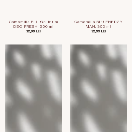
Camomilla BLU Gel intim
Camomilla BLU ENERGY
DEO FRESH, 300 ml
MAN, 300 ml
PREȚ
32,99 LEI
PREȚ
32,99 LEI
OBIȘNUIT
OBIȘNUIT
Camomilla
Camomilla
BLU
BLU
Gel
Gel
intim
intim
TROPICAL
Cotton
PAPAYA,
Flower,
300
300
ml
ml