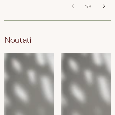
1
/
4
din
Noutati
Camomilla
Camomilla
BLU
BLU
Gel
ENERGY
intim
MAN,
DEO
300
FRESH,
ml
300
ml