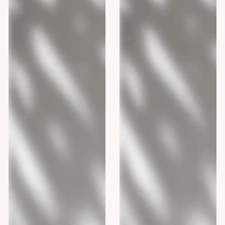
300
300
ml
ml