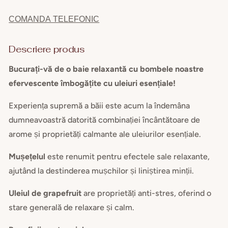
baie
baie
COMANDA TELEFONIC
musetel
muse
si
si
grapefruit
grape
Descriere produs
120g
120
Bucurați-vă de o baie relaxantă cu bombele noastre
set
set
de
de
efervescente îmbogățite cu uleiuri esențiale!
8
8
Experiența supremă a băii este acum la îndemâna
buc
buc
-
-
dumneavoastră datorită combinației încântătoare de
6+2
6+2
arome și proprietăți calmante ale uleiurilor esențiale.
GRATIS
GRA
Mușețelul
este renumit pentru efectele sale relaxante,
ajutând la destinderea mușchilor și liniștirea minții.
Uleiul de grapefruit
are proprietăți anti-stres, oferind o
stare generală de relaxare și calm.