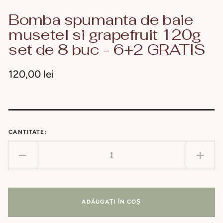
Bomba spumanta de baie
musetel si grapefruit 120g
set de 8 buc - 6+2 GRATIS
Preț
120,00 lei
obișnuit
CANTITATE:
Reduceți
Creșt
cantitatea
cant
pentru
pent
Bomba
Bom
ADĂUGAȚI ÎN COȘ
spumanta
spu
de
de