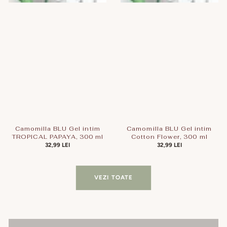
Camomilla BLU Gel intim
Camomilla BLU Gel intim
TROPICAL PAPAYA, 300 ml
Cotton Flower, 300 ml
PREȚ
32,99 LEI
PREȚ
32,99 LEI
OBIȘNUIT
OBIȘNUIT
VEZI TOATE