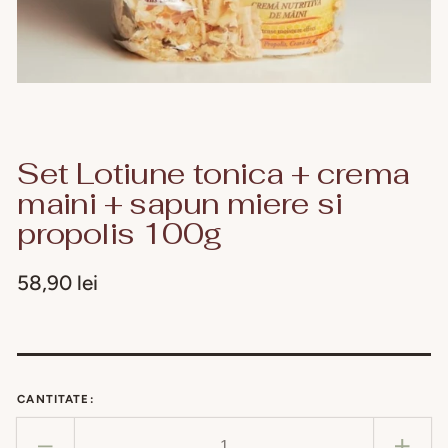
Set Lotiune tonica + crema
maini + sapun miere si
propolis 100g
Preț
58,90 lei
obișnuit
CANTITATE: