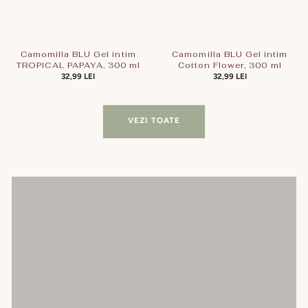
Camomilla BLU Gel intim
Camomilla BLU Gel intim
TROPICAL PAPAYA, 300 ml
Cotton Flower, 300 ml
PREȚ
32,99 LEI
PREȚ
32,99 LEI
OBIȘNUIT
OBIȘNUIT
VEZI TOATE