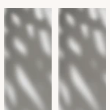
Camomilla
Camomilla
BLU
BLU
Gel
ENERGY
intim
MAN,
DEO
300
FRESH,
ml
300
ml