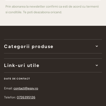
Prin abonarea la newsletter confirmi ca esti de acord cu termenii
si conditiile. Te poti deazabona oricand.
Categorii produse
Link-uri utile
DATE DE CONTACT
Email:
contact@essy.ro
Telefon:
0726395126