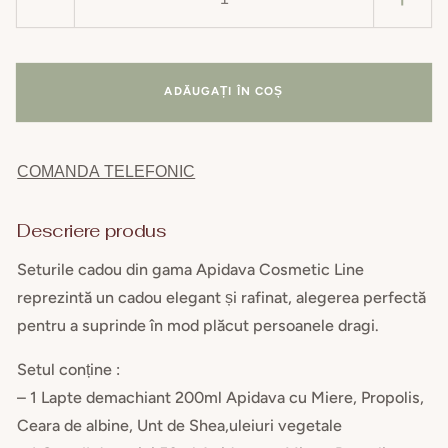
Reduceți
Creșt
cantitatea
cant
pentru
pent
Set
Set
ADĂUGAȚI ÎN COȘ
Lotiune
Loti
tonica
toni
+
+
COMANDA TELEFONIC
crema
cre
maini
main
+
+
Descriere produs
sapun
sap
Seturile cadou din gama Apidava Cosmetic Line
miere
mier
si
si
reprezintă un cadou elegant și rafinat, alegerea perfectă
propolis
prop
pentru a suprinde în mod plăcut persoanele dragi.
100g
100
Setul conține :
– 1 Lapte demachiant 200ml Apidava cu Miere, Propolis,
Ceara de albine, Unt de Shea,uleiuri vegetale