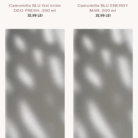
Camomilla BLU Gel intim
Camomilla BLU ENERGY
DEO FRESH, 300 ml
MAN, 300 ml
PREȚ
32,99 LEI
PREȚ
32,99 LEI
OBIȘNUIT
OBIȘNUIT
Camomilla
Camomilla
BLU
BLU
Gel
Gel
intim
intim
TROPICAL
Cotton
PAPAYA,
Flower,
300
300
ml
ml